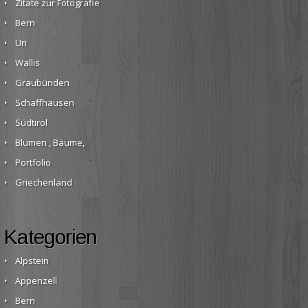
Zitate zur Fotografie
Bern
Uri
Wallis
Graubünden
Schaffhausen
Südtirol
Blumen , Bäume,
Portfolio
Griechenland
Kategorien
Alpstein
Appenzell
Bern