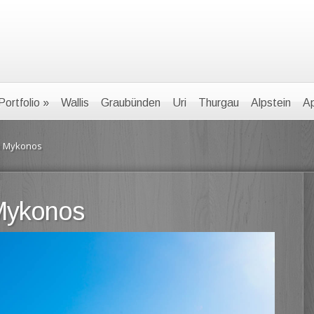
Portfolio
»
Wallis
Graubünden
Uri
Thurgau
Alpstein
Ap
i Mykonos
Mykonos